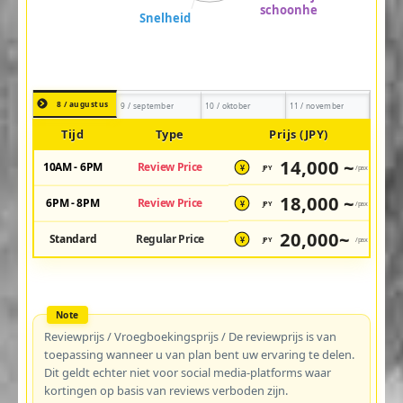
8 / augustus
9 / september
10 / oktober
11 / november
Tijd
Type
Prijs (JPY)
14,000 ~
10AM - 6PM
Review Price
JPY
/pax
¥
18,000 ~
6PM - 8PM
Review Price
JPY
/pax
¥
20,000~
Standard
Regular Price
JPY
/pax
¥
Reviewprijs / Vroegboekingsprijs / De reviewprijs is van
toepassing wanneer u van plan bent uw ervaring te delen.
Dit geldt echter niet voor social media-platforms waar
kortingen op basis van reviews verboden zijn.