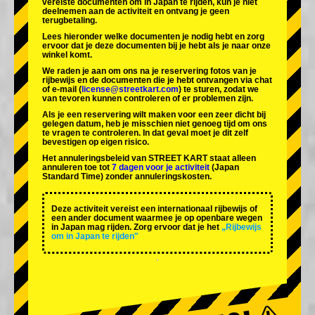
vereiste documenten om in Japan te rijden, kun je niet
deelnemen aan de activiteit en ontvang je geen
terugbetaling.
Lees hieronder welke documenten je nodig hebt en zorg
ervoor dat je deze documenten bij je hebt als je naar onze
winkel komt.
We raden je aan om ons na je reservering fotos van je
rijbewijs en de documenten die je hebt ontvangen via chat
of e-mail (
license@streetkart.com
) te sturen, zodat we
van tevoren kunnen controleren of er problemen zijn.
Als je een reservering wilt maken voor een zeer dicht bij
gelegen datum, heb je misschien niet genoeg tijd om ons
te vragen te controleren. In dat geval moet je dit zelf
bevestigen op eigen risico.
Het annuleringsbeleid van STREET KART staat alleen
annuleren toe tot
7 dagen voor je activiteit
(Japan
Standard Time) zonder annuleringskosten.
Deze activiteit vereist een internationaal rijbewijs of
een ander document waarmee je op openbare wegen
in Japan mag rijden. Zorg ervoor dat je het
„Rijbewijs
om in Japan te rijden"