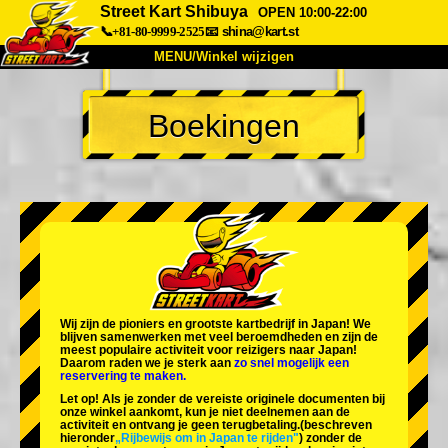
Street Kart Shibuya
OPEN 10:00-22:00
📞+81-80-9999-2525
📧
shina@kart.st
MENU/Winkel wijzigen
TOP
Boekingen
Over
Specificaties
Prijzen
Toegang
Ervaringen
FAQ
Bedrijf
Boekingen
Winkel wijzigen
Tokyo Shinagawa
Tokyo Akihabara#1
Tokyo Akihabara#2
Tokyo Shibuya
Wij zijn de
pioniers
en
grootste kartbedrijf
in Japan! We
Tokyo Shibuya Annex
Tokyo Bay
blijven samenwerken met
veel beroemdheden
en zijn de
meest populaire activiteit
voor reizigers naar Japan!
Daarom raden we je sterk aan
zo snel mogelijk een
Tokyo Asakusa
Osaka
reservering te maken.
Let op! Als je zonder de vereiste originele documenten bij
Okinawa
onze winkel aankomt, kun je niet deelnemen aan de
activiteit en ontvang je geen terugbetaling.
(beschreven
hieronder
„Rijbewijs om in Japan te rijden"
) zonder de