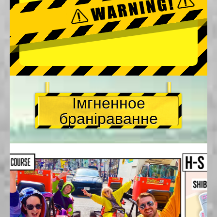
Імгненное
браніраванне