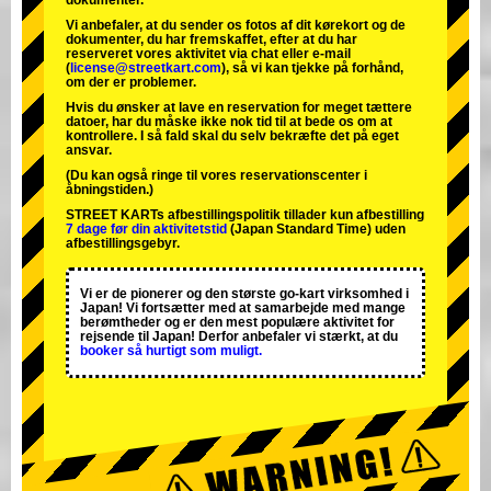
dokumenter.
Vi anbefaler, at du sender os fotos af dit kørekort og de
dokumenter, du har fremskaffet, efter at du har
reserveret vores aktivitet via chat eller e-mail
(
license@streetkart.com
), så vi kan tjekke på forhånd,
om der er problemer.
Hvis du ønsker at lave en reservation for meget tættere
datoer, har du måske ikke nok tid til at bede os om at
kontrollere. I så fald skal du selv bekræfte det på eget
ansvar.
(Du kan også ringe til vores reservationscenter i
åbningstiden.)
STREET KARTs afbestillingspolitik tillader kun afbestilling
7 dage før din aktivitetstid
(Japan Standard Time) uden
afbestillingsgebyr.
Vi er de
pionerer
og
den største go-kart virksomhed
i
Japan! Vi fortsætter med at samarbejde med
mange
berømtheder
og er den
mest populære aktivitet
for
rejsende til Japan! Derfor anbefaler vi stærkt, at du
booker så hurtigt som muligt.