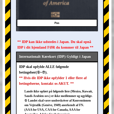
Pas
** IDP kan ikke udstedes i Japan. Du skal opnå
IDP i dit hjemland FØR du kommer til Japan **
Internationalt Kørekort (IDP) Gyldigt i Japan
IDP skal opfylde ALLE følgende
betingelser(①~⑦).
** Hvis dit IDP ikke opfylder 1 eller flere af
betingelserne, kontakt os AKUT. **
Lande ikke opført på følgende liste (Mexico, Kuwait,
Saudi-Arabien osv.) er ikke medlemmer og ugyldige.
① Landet skal være underskriver af Konventionen
om Vejtrafik (Genève, 1949) anerkendt af FN.
(AAA for USA, CAA for Canada, AAA for