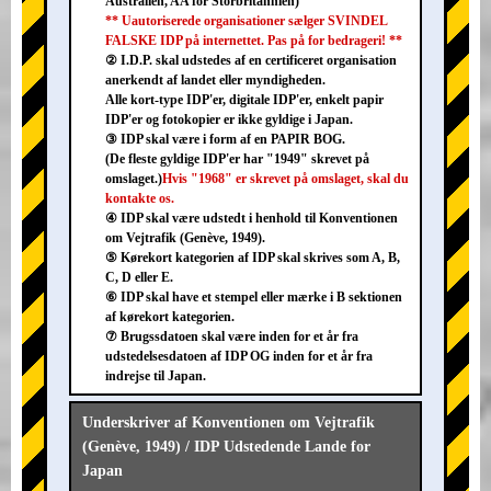
Australien, AA for Storbritannien)
** Uautoriserede organisationer sælger SVINDEL
FALSKE IDP på internettet. Pas på for bedrageri! **
② I.D.P. skal udstedes af en certificeret organisation
anerkendt af landet eller myndigheden.
Alle kort-type IDP'er, digitale IDP'er, enkelt papir
IDP'er og fotokopier er ikke gyldige i Japan.
③ IDP skal være i form af en PAPIR BOG.
(De fleste gyldige IDP'er har "1949" skrevet på
omslaget.)
Hvis "1968" er skrevet på omslaget, skal du
kontakte os.
④ IDP skal være udstedt i henhold til Konventionen
om Vejtrafik (Genève, 1949).
⑤ Kørekort kategorien af IDP skal skrives som A, B,
C, D eller E.
⑥ IDP skal have et stempel eller mærke i B sektionen
af kørekort kategorien.
⑦ Brugssdatoen skal være inden for et år fra
udstedelsesdatoen af IDP OG inden for et år fra
indrejse til Japan.
Underskriver af Konventionen om Vejtrafik
(Genève, 1949) / IDP Udstedende Lande for
Japan