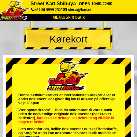
Street Kart Shibuya
OPEN 10:00-22:00
📞+81-80-9999-2525
📧
shina@kart.st
MENU/Skift butik
TOP
Kørekort
Om
Specifikationer
Pris
Adgang
Stemme
FAQ
Virksomhed
Booking
Skift butik
Tokyo Shinagawa
Tokyo Akihabara#1
Tokyo Akihabara#2
Tokyo Shibuya
Denne aktivitet kræver et internationalt kørekort eller et
andet dokument, der giver dig lov til at køre på offentlige
Tokyo Shibuya Annex
Tokyo Bay
veje i Japan.
Vær opmærksom! Hvis du ankommer til vores butik
Tokyo Asakusa
Osaka
uden de nødvendige originale dokumenter (beskrevet
nedenfor),
kan du ikke deltage i aktiviteten
og
vil ikke få
nogen refusion
.
Okinawa
Læs nedenfor om, hvilke dokumenter du skal fremskaffe,
og sørg for at du kan ankomme til vores butik med disse