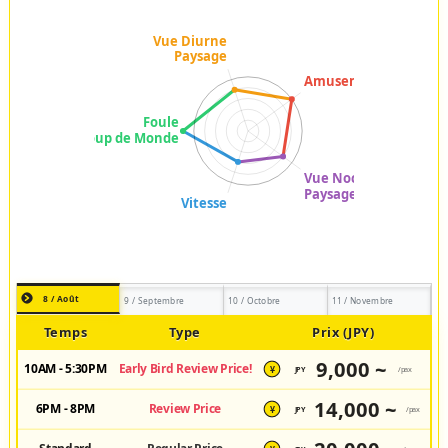
8 / Août
9 / Septembre
10 / Octobre
11 / Novembre
Temps
Type
Prix (JPY)
9,000 ~
10AM - 5:30PM
Early Bird Review Price!
JPY
/pax
¥
14,000 ~
6PM - 8PM
Review Price
JPY
/pax
¥