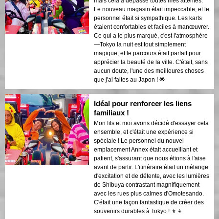
mais cela a dépassé toutes mes attentes.
Le nouveau magasin était impeccable, et le
personnel était si sympathique. Les karts
étaient confortables et faciles à manœuvrer.
Ce qui a le plus marqué, c'est l'atmosphère
—Tokyo la nuit est tout simplement
magique, et le parcours était parfait pour
apprécier la beauté de la ville. C'était, sans
aucun doute, l'une des meilleures choses
que j'ai faites au Japon ! 🌟
Idéal pour renforcer les liens
familiaux !
Mon fils et moi avons décidé d'essayer cela
ensemble, et c'était une expérience si
spéciale ! Le personnel du nouvel
emplacement Annex était accueillant et
patient, s'assurant que nous étions à l'aise
avant de partir. L'itinéraire était un mélange
d'excitation et de détente, avec les lumières
de Shibuya contrastant magnifiquement
avec les rues plus calmes d'Omotesando.
C'était une façon fantastique de créer des
souvenirs durables à Tokyo ! 👨‍👦