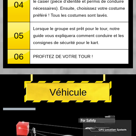
le casier (pièce d’identité et permis de conduire
04
nécessaires). Ensuite, choisissez votre costume
préféré ! Tous les costumes sont lavés.
Lorsque le groupe est prêt pour le tour, notre
05
guide vous expliquera comment conduire et les
consignes de sécurité pour le kart.
06
PROFITEZ DE VOTRE TOUR !
Véhicule