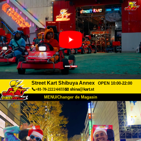
Street Kart Shibuya Annex
OPEN 10:00-22:00
📞+81-70-2222-6655
📧
shina@kart.st
MENU/Changer de Magasin
ACCUEIL
À Propos
Caractéristiques
Tarifs
Accès
Avis
FAQ