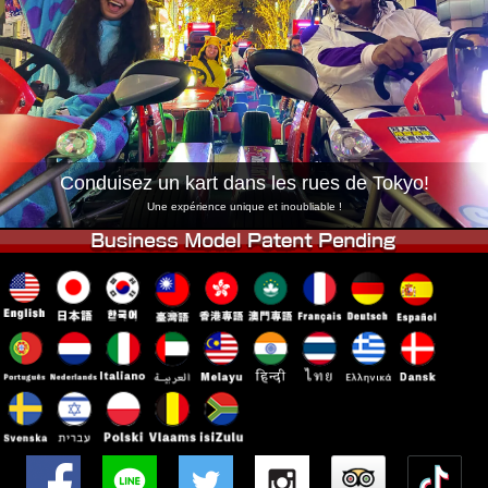
Entreprise
Réservation
Changer de Magasin
Tokyo Shinagawa
Tokyo Akihabara#1
Tokyo Akihabara#2
Tokyo Shibuya
Tokyo Shibuya Annexe
Baie de Tokyo
Conduisez un kart dans les rues de Tokyo!
Tokyo Asakusa
Osaka
Une expérience unique et inoubliable !
Okinawa