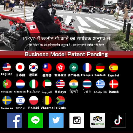
कंपनी
बुकिंग
शाखा बदलें
टोक्यो शिनागावा #1
टोक्यो अकीहबारा#1
टोक्यो अकीहबारा#2
टोक्यो शिबुया
Tokyo में स्ट्रीट गो-कार्ट का रोमांचक अनुभव लें!
टोक्यो शिबुया एनेक्स
टोक्यो बे
यह जीवन भर का अविस्मरणीय अनुभव है - एक बार कभी पर्याप्त नहीं होता!
टोक्यो असाकुसा
ओसाका
ओकिनावा