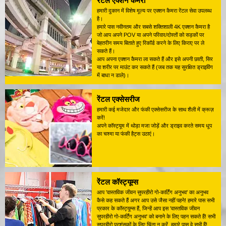
रेंटल एक्शन कैमरा
हमारी दुकान में विशेष मूल्य पर एक्शन कैमरा रेंटल सेवा उपलब्ध
है।
हमारे पास नवीनतम और सबसे शक्तिशाली 4K एक्शन कैमरा है
जो आप अपने POV या अपने परिवार/दोस्तों को सड़कों पर
बेहतरीन समय बिताते हुए रिकॉर्ड करने के लिए किराए पर ले
सकते हैं।
आप अपना एक्शन कैमरा ला सकते हैं और इसे अपनी छाती, सिर
या शरीर पर माउंट कर सकते हैं (जब तक यह सुरक्षित ड्राइविंग
में बाधा न डाले)।
रेंटल एक्सेसरीज
हमारी कई मजेदार और फंकी एक्सेसरीज के साथ शैली में क्रूज़
करें!
अपने कॉस्ट्यूम में थोड़ा मजा जोड़ें और ड्राइव करते समय धूप
का चश्मा या फंकी हैट्स उठाएं।
रेंटल कॉस्ट्यूम्स
आप 'वास्तविक जीवन सुपरहीरो गो-कार्टिंग अनुभव' का अनुभव
कैसे कह सकते हैं अगर आप उसे जैसा नहीं पहने! हमारे पास सभी
प्रकार के कॉस्ट्यूम्स हैं, जिन्हें आप इस 'वास्तविक जीवन
सुपरहीरो गो-कार्टिंग अनुभव' को बनाने के लिए पहन सकते हैं! सभी
सुपरहीरो प्रशंसकों के लिए चिंता न करें, हमारे पास वे सभी हैं!