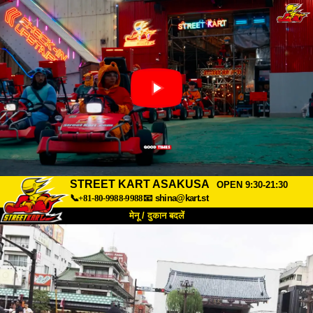
STREET KART ASAKUSA
OPEN 9:30-21:30
📞+81-80-9988-9988
📧
shina@kart.st
मेनू / दुकान बदलें
TOP
हमारे बारे में
विशेषताएँ
कीमत
पहुंच
वॉयस
FAQ