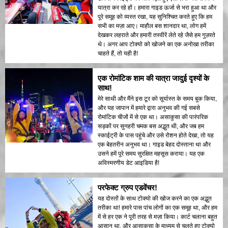
यात्रा कर रहे हों। हमारा गाइड ऊर्जा से भरा हुआ था और
पूरे समूह को व्यस्त रखा, यह सुनिश्चित करते हुए कि हम
सभी का मज़ा आए। माहौल बस शानदार था, लोग हमें
देखकर लहराते और हमारी तस्वीरें लेते रहे जैसे हम गुज़रते
थे। अगर आप टोक्यो को खोजने का एक अनोखा तरीका
चाहते हैं, तो यही है!
एक रोमांटिक शाम की यात्रा जादुई दृश्यों के
साथ!
मेरे साथी और मैंने इस टूर को सूर्यास्त के समय बुक किया,
और यह जापान में हमारे द्वारा अनुभव की गई सबसे
रोमांटिक चीजों में से एक था। असाकुसा की पारंपरिक
सड़कों पर सुनहरी चमक बस अद्भुत थी, और जब हम
स्काईट्री के पास पहुंचे और उसे रोशन होते देखा, तो यह
एक बेहतरीन अनुभव था। गाइड बेहद दोस्ताना था और
उसने हमें पूरे समय सुरक्षित महसूस कराया। यह एक
अविस्मरणीय डेट आइडिया है!
परफेक्ट ग्रुप एडवेंचर!
यह दोस्तों के साथ टोक्यो की खोज करने का एक अद्भुत
तरीका था! हमारे पास पांच लोगों का एक समूह था, और हम
में से हर एक ने पूरी तरह से मज़ा किया। कार्ट चलाना बहुत
आसान था, और आसाकुसा के माध्यम से चलते हुए टोक्यो