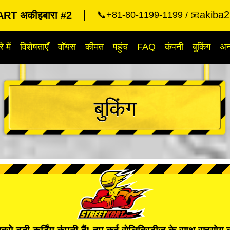
akiba2
RT अकीहबारा #2
📞+81-80-1199-1199
📧
े में
विशेषताएँ
वॉयस
कीमत
पहुंच
FAQ
कंपनी
बुकिंग
अन्
बुकिंग