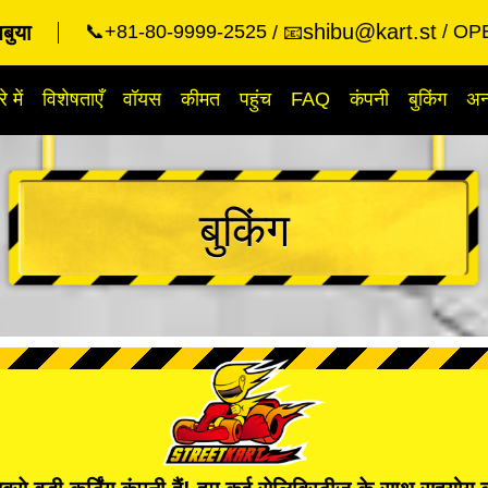
shibu@kart.st
िबुया
📞+81-80-9999-2525
OPE
📧
े में
विशेषताएँ
वॉयस
कीमत
पहुंच
FAQ
कंपनी
बुकिंग
अन्
बुकिंग