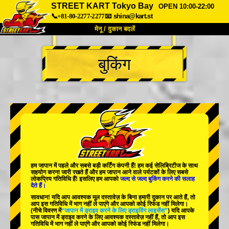
STREET KART Tokyo Bay
OPEN 10:00-22:00
📞+81-80-2277-2277
📧
shina@kart.st
मेनू / दुकान बदलें
TOP
बुकिंग
हमारे बारे में
विशेषताएँ
कीमत
पहुंच
वॉयस
FAQ
कंपनी
बुकिंग
शाखा बदलें
टोक्यो शिनागावा #1
टोक्यो अकीहबारा#1
टोक्यो अकीहबारा#2
टोक्यो शिबुया
हम जापान में
पहले
और
सबसे बड़ी कर्टिंग कंपनी
हैं! हम
कई सेलिब्रिटीज
के साथ
टोक्यो शिबुया एनेक्स
टोक्यो बे
सहयोग करना जारी रखते हैं और हम जापान आने वाले पर्यटकों के लिए
सबसे
लोकप्रिय गतिविधि
हैं! इसलिए हम आपको
जल्द से जल्द बुकिंग करने की सलाह
देते हैं।
टोक्यो असाकुसा
ओसाका
सावधान! यदि आप आवश्यक मूल दस्तावेज़ के बिना हमारी दुकान पर आते हैं, तो
आप इस गतिविधि में भाग नहीं ले पाएंगे और आपको कोई रिफंड नहीं मिलेगा।
ओकिनावा
(नीचे विवरण में
“जापान में ड्राइव करने के लिए ड्राइविंग लाइसेंस”
) यदि आपके
पास जापान में ड्राइव करने के लिए आवश्यक दस्तावेज़ नहीं हैं, तो आप इस
गतिविधि में भाग नहीं ले पाएंगे और आपको कोई रिफंड नहीं मिलेगा।