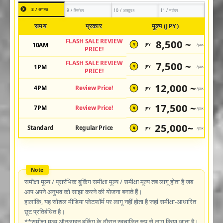
8 / अगस्त
9 / सितंबर
10 / अक्टूबर
11 / नवंबर
समय
प्रकार
मूल्य (JPY)
FLASH SALE REVIEW
8,500 ~
10AM
JPY
/pax
¥
PRICE!
FLASH SALE REVIEW
7,500 ~
1PM
JPY
/pax
¥
PRICE!
12,000 ~
4PM
Review Price!
JPY
/pax
¥
17,500 ~
7PM
Review Price!
JPY
/pax
¥
25,000~
Standard
Regular Price
JPY
/pax
¥
समीक्षा मूल्य / प्रारंभिक बुकिंग समीक्षा मूल्य / समीक्षा मूल्य तब लागू होता है जब
आप अपने अनुभव को साझा करने की योजना बनाते हैं।
हालांकि, यह सोशल मीडिया प्लेटफॉर्म पर लागू नहीं होता है जहां समीक्षा-आधारित
छूट प्रतिबंधित है।
**समीक्षा मूल्य ऑनलाइन बुकिंग के दौरान स्वचालित रूप से लागू किया जाता है।