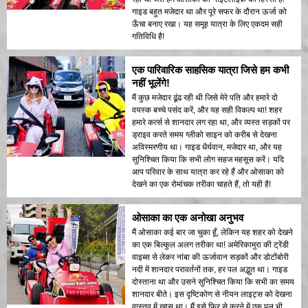
गाइड बहुत मजेदार था और पूरे सफर के दौरान ऊर्जा को
ऊँचा बनाए रखा। यह समूह यात्रा के लिए एकदम सही
गतिविधि है!
एक पारिवारिक साहसिक यात्रा जिसे हम कभी
नहीं भूलेंगे!
मैं कुछ मजेदार ढूंढ रही थी जिसे मेरे पति और हमारे दो
वयस्क बच्चे पसंद करें, और यह सही विकल्प था! शहर
हमारे कर्त्स से शानदार लग रहा था, और व्यस्त सड़कों पर
ड्राइव करते समय ग्लीको साइन को करीब से देखना
अविस्मरणीय था। गाइड धैर्यवान, मजेदार था, और यह
सुनिश्चित किया कि सभी लोग सहज महसूस करें। यदि
आप परिवार के साथ यात्रा कर रहे हैं और ओसाका को
देखने का एक रोमांचक तरीका चाहते हैं, तो यही है!
ओसाका का एक अनोखा अनुभव
मैं ओसाका कई बार जा चुका हूँ, लेकिन यह शहर को देखने
का एक बिल्कुल अलग तरीका था! अमेरिकामुरा की ट्रेंडी
वाइब्स से लेकर नांबा की ऊर्जावान सड़कों और डोटोंबोरी
नदी में शानदार परावर्तनों तक, हर पल अद्भुत था। गाइड
दोस्ताना था और उसने सुनिश्चित किया कि सभी का समय
शानदार बीते। इस दृष्टिकोण से नीयन लाइट्स को देखना
वास्तव में खास था। मैं इसे फिर से करने में एक पल भी