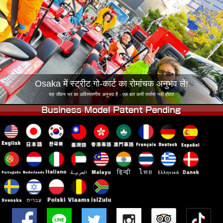
कंपनी
बुकिंग
शाखा बदलें
टोक्यो शिनागावा #1
टोक्यो अकीहबारा#1
टोक्यो अकीहबारा#2
टोक्यो शिबुया
टोक्यो शिबुया एनेक्स
टोक्यो बे
Osaka में स्ट्रीट गो-कार्ट का रोमांचक अनुभव लें!
टोक्यो असाकुसा
ओसाका
यह जीवन भर का अविस्मरणीय अनुभव है - एक बार कभी पर्याप्त नहीं होता!
ओकिनावा