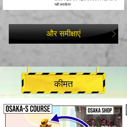
नहीं लगाऊँगा!
और समीक्षाएं
कीमत