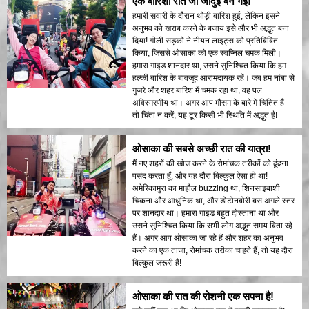
एक बारिशी रात जो जादुई बन गई!
हमारी सवारी के दौरान थोड़ी बारिश हुई, लेकिन इसने
अनुभव को खराब करने के बजाय इसे और भी अद्भुत बना
दिया! गीली सड़कों ने नीयन लाइट्स को प्रतिबिंबित
किया, जिससे ओसाका को एक स्वप्निल चमक मिली।
हमारा गाइड शानदार था, उसने सुनिश्चित किया कि हम
हल्की बारिश के बावजूद आरामदायक रहें। जब हम नांबा से
गुजरे और शहर बारिश में चमक रहा था, वह पल
अविस्मरणीय था। अगर आप मौसम के बारे में चिंतित हैं—
तो चिंता न करें, यह टूर किसी भी स्थिति में अद्भुत है!
ओसाका की सबसे अच्छी रात की यात्रा!
मैं नए शहरों की खोज करने के रोमांचक तरीकों को ढूंढना
पसंद करता हूँ, और यह दौरा बिल्कुल ऐसा ही था!
अमेरिकामुरा का माहौल buzzing था, शिनसाइबाशी
चिकना और आधुनिक था, और डोटोनबोरी बस अगले स्तर
पर शानदार था। हमारा गाइड बहुत दोस्ताना था और
उसने सुनिश्चित किया कि सभी लोग अद्भुत समय बिता रहे
हैं। अगर आप ओसाका जा रहे हैं और शहर का अनुभव
करने का एक ताजा, रोमांचक तरीका चाहते हैं, तो यह दौरा
बिल्कुल जरूरी है!
ओसाका की रात की रोशनी एक सपना है!