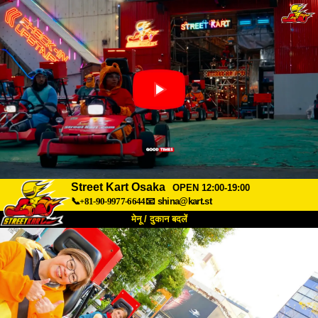
Street Kart Osaka
OPEN 12:00-19:00
📞+81-90-9977-6644
📧
shina@kart.st
मेनू / दुकान बदलें
TOP
हमारे बारे में
विशेषताएँ
कीमत
पहुंच
वॉयस
FAQ