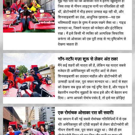
मुझे नहीं पता था कि ओसाका रात में इतनी खूबसूरत है!
जिस तरह से नीयन लाइट्स पानी पर परिलक्षित हो रही
थीं, डोटोनबोरी में भीड़ हमारा उत्साह बढ़ा रही थी, और
शिनसाइबाशी का ठंडा, आधुनिक एहसास—यह एक
भविष्यवादी शहर के दृश्य में कदम रखने जैसा था। गाइड
शानदार था, जिसने यात्रा को मजेदार और इंटरैक्टिव
रखा। मैं इसे किसी भी व्यक्ति को अत्यधिक सिफारिश
करूंगा जो ओसाका को एक पूरी तरह से नए दृष्टिकोण से
देखना चाहता है!
नॉन-स्टॉप मज़ा शुरू से लेकर अंत तक!
मैंने कई शहरों की यात्रा की है, लेकिन यह यात्रा सबसे
मजेदार है! अमेरिकामुरा की स्ट्रीट आर्ट से लेकर
शिनसाइबाशी का ठाठदार माहौल और डोटोनबोरी की
उत्साही ऊर्जा तक, पूरा सफर शानदार था। कार्ट से शहर
को देखना सब कुछ को एक नई दृष्टि देता है, और गाइड ने
बेहतरीन स्थानीय सुझावों के साथ इसे और भी बेहतर बना
दिया। अगर आपको रोमांच पसंद है, तो इसे मत छोड़िए!
एक रोमांचक ओसाका रात की सवारी!
यह जापान में की गई सबसे रोमांचक गतिविधियों में से एक
थी! अमेरिकामुरा की ट्रेंडी सड़कों से लेकर डोटोनबोरी की
नीयन रोशनी तक, पूरा सफर अद्भुत था। जैसे ही हम