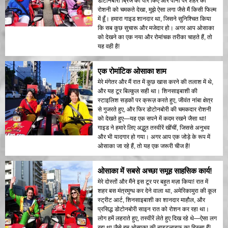
डोटोनबोरी ब्रिज को पार किए और पानी पर शहर की
रोशनी को चमकते देखा, मुझे ऐसा लगा जैसे मैं किसी फिल्म
में हूँ। हमारा गाइड शानदार था, जिसने सुनिश्चित किया
कि सब कुछ सुचारू और मजेदार हो। अगर आप ओसाका
को देखने का एक नया और रोमांचक तरीका चाहते हैं, तो
यह वही है!
एक रोमांटिक ओसाका शाम
मेरे मंगेतर और मैं रात में कुछ खास करने की तलाश में थे,
और यह टूर बिल्कुल सही था। शिनसाइबाशी की
स्टाइलिश सड़कों पर क्रूज़ करते हुए, जीवंत नांबा क्षेत्र
से गुजरते हुए, और फिर डोटोनबोरी की चमकदार रोशनी
को देखते हुए—यह एक सपने में कदम रखने जैसा था!
गाइड ने हमारे लिए अद्भुत तस्वीरें खींचीं, जिससे अनुभव
और भी यादगार हो गया। अगर आप एक जोड़े के रूप में
ओसाका जा रहे हैं, तो यह एक जरूरी चीज है!
ओसाका में सबसे अच्छा समूह साहसिक कार्य!
मेरे दोस्तों और मैंने इस टूर पर बहुत मज़ा किया! रात में
शहर बस मंत्रमुग्ध कर देने वाला था, अमेरिकामुरा की कूल
स्ट्रीट आर्ट, शिनसाइबाशी का शानदार माहौल, और
प्रसिद्ध डोटोनबोरी साइन रात को रोशन कर रहा था।
लोग हमें लहराते हुए, तस्वीरें लेते हुए दिख रहे थे—ऐसा लग
रहा था जैसे हम ओसाका की नाइटलाइफ़ का हिस्सा हैं!