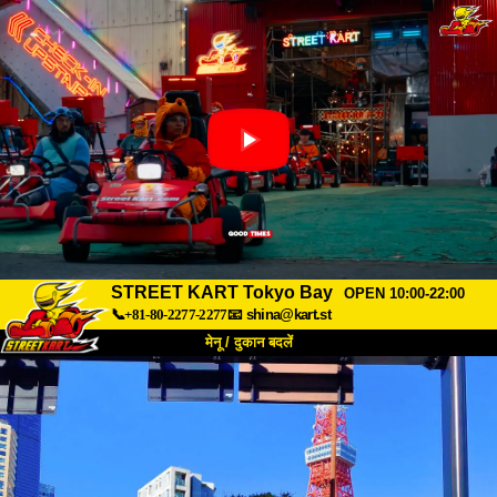
STREET KART Tokyo Bay
OPEN 10:00-22:00
📞+81-80-2277-2277
📧
shina@kart.st
मेनू / दुकान बदलें
TOP
हमारे बारे में
विशेषताएँ
कीमत
पहुंच
वॉयस
FAQ