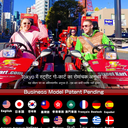
कंपनी
बुकिंग
शाखा बदलें
टोक्यो शिनागावा #1
टोक्यो अकीहबारा#1
टोक्यो अकीहबारा#2
टोक्यो शिबुया
टोक्यो शिबुया एनेक्स
टोक्यो बे
टोक्यो असाकुसा
ओसाका
ओकिनावा
Tokyo में स्ट्रीट गो-कार्ट का रोमांचक अनुभव लें!
यह जीवन भर का अविस्मरणीय अनुभव है - एक बार कभी पर्याप्त नहीं होता!