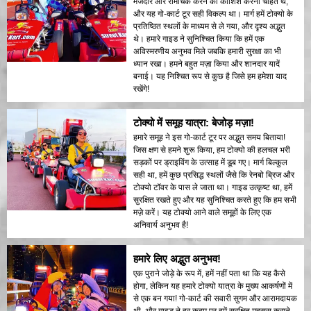
मजेदार और रोमांचक करने की कोशिश करना चाहते थे,
और यह गो-कार्ट टूर सही विकल्प था। मार्ग हमें टोक्यो के
प्रतिष्ठित स्थलों के माध्यम से ले गया, और दृश्य अद्भुत
थे। हमारे गाइड ने सुनिश्चित किया कि हमें एक
अविस्मरणीय अनुभव मिले जबकि हमारी सुरक्षा का भी
ध्यान रखा। हमने बहुत मज़ा किया और शानदार यादें
बनाई। यह निश्चित रूप से कुछ है जिसे हम हमेशा याद
रखेंगे!
टोक्यो में समूह यात्रा: बेजोड़ मज़ा!
हमारे समूह ने इस गो-कार्ट टूर पर अद्भुत समय बिताया!
जिस क्षण से हमने शुरू किया, हम टोक्यो की हलचल भरी
सड़कों पर ड्राइविंग के उत्साह में डूब गए। मार्ग बिल्कुल
सही था, हमें कुछ प्रसिद्ध स्थलों जैसे कि रेनबो ब्रिज और
टोक्यो टॉवर के पास ले जाता था। गाइड उत्कृष्ट था, हमें
सुरक्षित रखते हुए और यह सुनिश्चित करते हुए कि हम सभी
मज़े करें। यह टोक्यो आने वाले समूहों के लिए एक
अनिवार्य अनुभव है!
हमारे लिए अद्भुत अनुभव!
एक पुराने जोड़े के रूप में, हमें नहीं पता था कि यह कैसे
होगा, लेकिन यह हमारे टोक्यो यात्रा के मुख्य आकर्षणों में
से एक बन गया! गो-कार्ट की सवारी सुगम और आरामदायक
थी, और गाइड ने हर कदम पर हमें सुरक्षित महसूस कराने