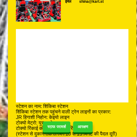
ईमेल
shina@kart.st
स्टेशन का नाम: शिंकिबा स्टेशन
शिंकिबा स्टेशन तक पहुंचने वाली ट्रेन लाइनों का प्रकार:
JR हिगाशी निहोन: केइयो लाइन
टोक्यो मेट्रो: युराकुचो लाइन
स्टाफ परामर्श
आरक्षण
टोक्यो रिंकाई कोसोको टेस्टूडो: रिंकाई लाइन
(स्टेशन से दुकान तक लगभग 10 से 13 मिनट की पैदल दूरी)