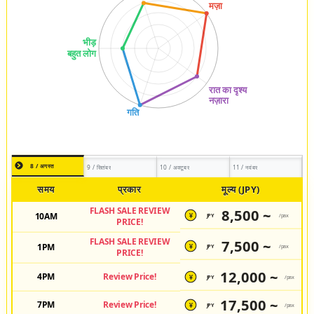
8 / अगस्त
9 / सितंबर
10 / अक्टूबर
11 / नवंबर
समय
प्रकार
मूल्य (JPY)
FLASH SALE REVIEW
8,500 ~
10AM
JPY
/pax
¥
PRICE!
FLASH SALE REVIEW
7,500 ~
1PM
JPY
/pax
¥
PRICE!
12,000 ~
4PM
Review Price!
JPY
/pax
¥
17,500 ~
7PM
Review Price!
JPY
/pax
¥