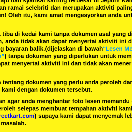
aju
dan
syarikat karting terbesar
di Jepun! Kam
gan
ramai selebriti
dan merupakan
aktiviti pali
un! Oleh itu, kami amat mengesyorkan anda un
 tiba di kedai kami tanpa dokumen asal yang d
anda tidak akan dapat menyertai aktiviti ini d
 bayaran balik.
(dijelaskan di bawah
“Lesen M
n”
) tanpa dokumen yang diperlukan untuk mem
pat menyertai aktiviti ini dan tidak akan men
h tentang dokumen yang perlu anda peroleh da
ai kami dengan dokumen tersebut.
n agar anda menghantar foto lesen memandu
eroleh selepas membuat tempahan aktiviti kami
reetkart.com
) supaya kami dapat menyemak leb
 masalah.