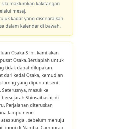
, sila maklumkan kakitangan
lalui mesej.
 rujuk kadar yang disenaraikan
asa dalam kalendar di bawah.
luan Osaka-S ini, kami akan
pusat Osaka.Bersiaplah untuk
g tidak dapat dilupakan
at dari kedai Osaka, kemudian
-lorong yang dipenuhi seni
. Seterusnya, masuk ke
bersejarah Shinsaibashi, di
. Perjalanan diteruskan
mana lampu neon
 atas sungai, sebelum menuju
gi tinggi di Namba. Campuran