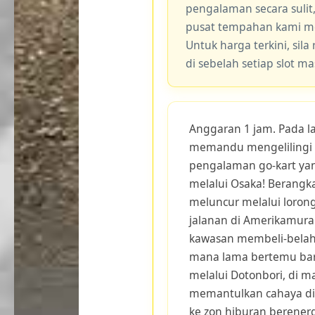
pengalaman secara sulit
pusat tempahan kami me
Untuk harga terkini, sila
di sebelah setiap slot m
Anggaran 1 jam. Pada la
memandu mengelilingi 
pengalaman go-kart yan
melalui Osaka! Berangk
meluncur melalui lorong
jalanan di Amerikamura
kawasan membeli-belah 
mana lama bertemu baru
melalui Dotonbori, di 
memantulkan cahaya di
ke zon hiburan berener