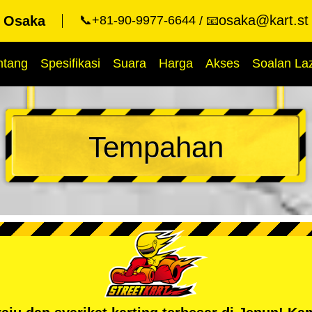
osaka@kart.st
t Osaka
📞+81-90-9977-6644
📧
ntang
Spesifikasi
Suara
Harga
Akses
Soalan La
Tempahan