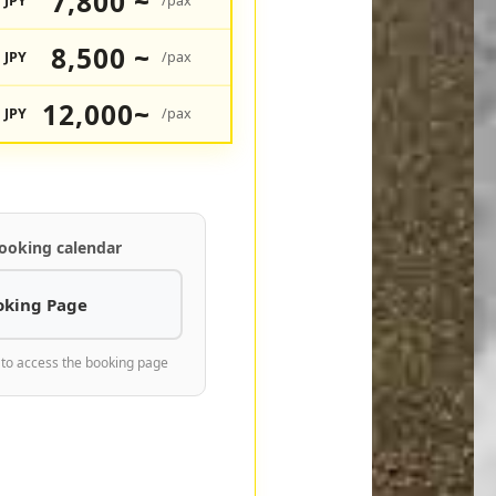
7,800 ~
JPY
/pax
8,500 ~
JPY
/pax
12,000~
JPY
/pax
ooking calendar
oking Page
 to access the booking page