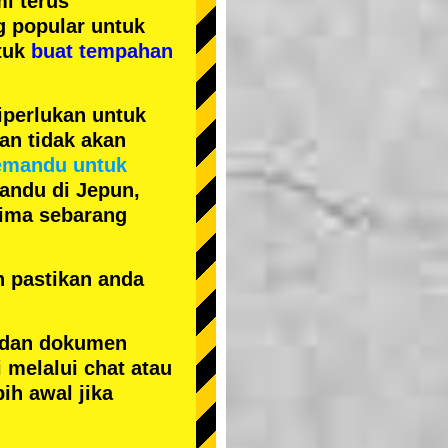
i terus
ng popular
untuk
tuk
buat tempahan
iperlukan untuk
an tidak akan
emandu untuk
andu di Jepun,
erima sebarang
n pastikan anda
 dan dokumen
 melalui chat atau
ih awal jika