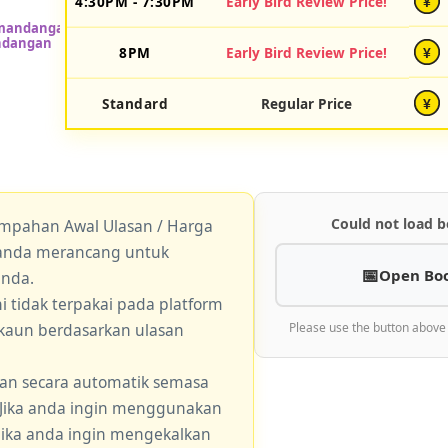
4:30PM - 7:30PM
Early Bird Review Price!
¥
8PM
Early Bird Review Price!
¥
Standard
Regular Price
¥
Could not load b
empahan Awal Ulasan / Harga
a anda merancang untuk
Open Bo
anda.
 tidak terpakai pada platform
skaun berdasarkan ulasan
Please use the button above
an secara automatik semasa
 Jika anda ingin menggunakan
 jika anda ingin mengekalkan