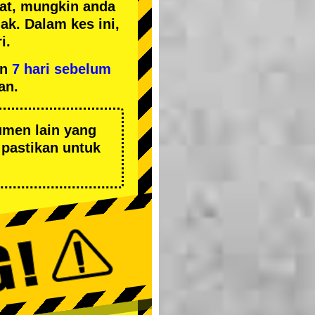
kat, mungkin anda
k. Dalam kes ini,
i.
an
7 hari sebelum
an.
umen lain yang
pastikan untuk