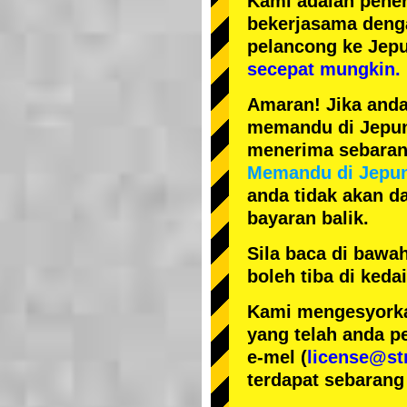
Kami adalah
pener
bekerjasama den
pelancong ke Jep
secepat mungkin.
Amaran! Jika anda
memandu di Jepun, 
menerima sebarang
Memandu di Jepu
anda tidak akan da
bayaran balik.
Sila baca di bawa
boleh tiba di ked
Kami mengesyorka
yang telah anda p
e-mel (
license@st
terdapat sebarang