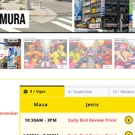
8 / Ogos
9 / September
10 / Oktober
Masa
Jenis
10:30AM - 3PM
Early Bird Review Price!
¥