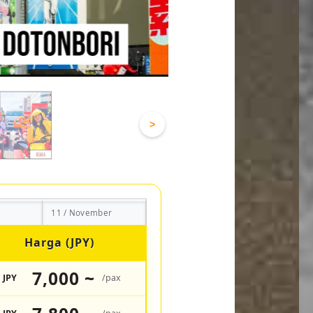
>
11 / November
Harga (JPY)
7,000 ~
JPY
/pax