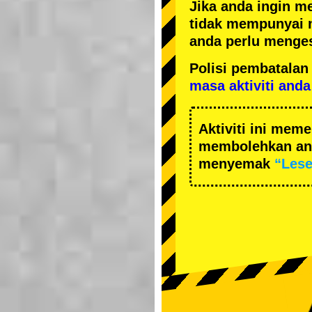
Jika anda ingin m
tidak mempunyai 
anda perlu menges
Polisi pembatal
masa aktiviti anda
Aktiviti ini me
membolehkan and
menyemak
“Les