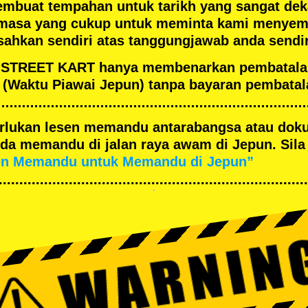
embuat tempahan untuk tarikh yang sangat de
masa yang cukup untuk meminta kami menyema
ahkan sendiri atas tanggungjawab anda sendir
an STREET KART hanya membenarkan pembatal
(Waktu Piawai Jepun) tanpa bayaran pembatal
merlukan lesen memandu antarabangsa atau dok
a memandu di jalan raya awam di Jepun. Sila 
en Memandu untuk Memandu di Jepun”